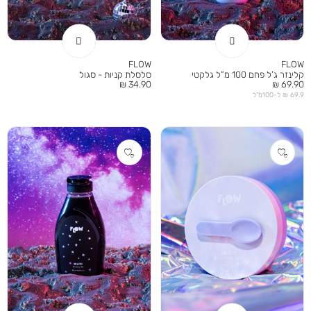
FLOW
FLOW
קלינזר ג’ל פחם 100 מ”ל גלקטי
סלסלת קניות - סגול
מחיר
מחיר
34.90 ₪
69.90 ₪
מוצר
מוצר
69.9 ₪ ל-100מ”ל