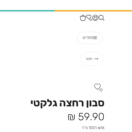
תפריט
חזור
סבון רחצה גלקטי
מחיר
59.90 ₪
מוצר
₪16 ל100 מ”ל