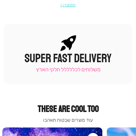
התחברו
SUPER FAST DELIVERY
|
תומכי
מכירה
משלוחים לכללללל חלקי הארץ
-
עמוד
קטגוריה
(9)
THESE ARE COOL TOO
עוד מוצרים שבטוח תאהבו