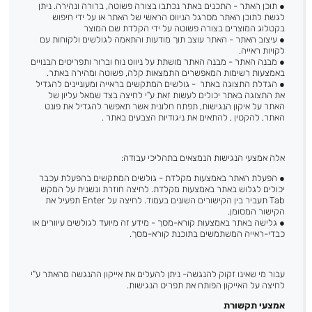
●
תוכן האתר - התכנים באתר נכתבו בצורה פשוטה, ברורה ונהירה. ניתן
לגשת לתוכן האתר מסרגל הניווט הראשי של האתר או על ידי חיפוש
בקטלוג המוצרים בצורה פשוטה על ידי הקלדת שם המוצר
●
עיצוב האתר - האתר עוצב תוך מודעות והתאמה לגולשים ולקוחות עם
לקויות ראייה.
●
מבנה האתר - מבנה האתר מושתת על ניווט נוח וברור ותפריטים הבנויים
באמצעות רשימות המאפשרים התמצאות קלה, פשוטה ומהירה באתר.
●
הגדלת התצוגה באתר - גולשים המתקשים בראייה ומעוניינים להגדיל
את התצוגה באתר יכולים לעשות זאת ע"י לחיצה בצד שמאל עליון של
האתר על איקון הנגישות, תפתח חלונית אשר תאפשר להגדיל את פונט
האתר, להקטין , להתאים את ניגודיות הצבעים באתר .
אלה אמצעי הנגישות הנמצאים בתהליכי עבודה:
● הפעלת האתר באמצעות מקלדת - גולשים המתקשים בהפעלת עכבר
יכולים לגלוש באתר באמצעות מקלדת. לחיצה חוזרת ונשנית על המקש
Tab תעביר בין הקישורים השונים בעמוד. לחיצה על Enter תפעיל את
הקישור המסומן.
●
גלישה באתר באמצעות קורא-מסך - מידע זה מיועד לגולשים עיוורים או
כבדי-ראייה המשתמשים בתוכנת קורא-מסך.
עבור מי שאינו זקוק להנגשה- ניתן להעלים את אייקון ההנגשה מהאתר ע"י
לחיצה על האייקון הפותח את תפריט הנגישות.
אמצעי תקשורת