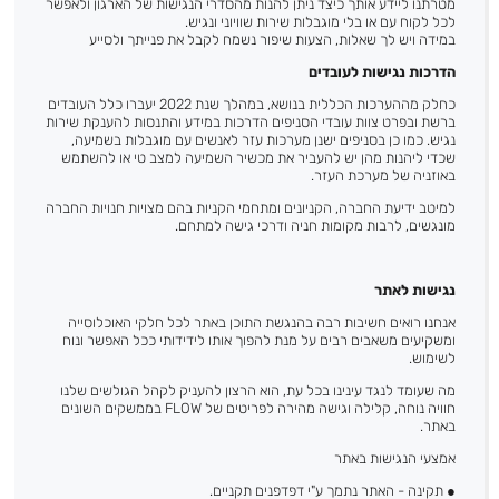
מטרתנו ליידע אותך כיצד ניתן להנות מהסדרי הנגישות של הארגון ולאפשר
לכל לקוח עם או בלי מוגבלות שירות שוויוני ונגיש.
במידה ויש לך שאלות, הצעות שיפור נשמח לקבל את פנייתך ולסייע
הדרכות נגישות לעובדים
כחלק מההערכות הכללית בנושא, במהלך שנת 2022 יעברו כלל העובדים
ברשת ובפרט צוות עובדי הסניפים הדרכות במידע והתנסות להענקת שירות
נגיש. כמו כן בסניפים ישנן מערכות עזר לאנשים עם מוגבלות בשמיעה,
שכדי ליהנות מהן יש להעביר את מכשיר השמיעה למצב טי או להשתמש
באוזניה של מערכת העזר.
למיטב ידיעת החברה, הקניונים ומתחמי הקניות בהם מצויות חנויות החברה
מונגשים, לרבות מקומות חניה ודרכי גישה למתחם.
נגישות לאתר
אנחנו רואים חשיבות רבה בהנגשת התוכן באתר לכל חלקי האוכלוסייה
ומשקיעים משאבים רבים על מנת להפוך אותו לידידותי ככל האפשר ונוח
לשימוש.
מה שעומד לנגד עינינו בכל עת, הוא הרצון להעניק לקהל הגולשים שלנו
חוויה נוחה, קלילה וגישה מהירה לפריטים של FLOW בממשקים השונים
באתר.
אמצעי הנגישות באתר
●
תקינה - האתר נתמך ע"י דפדפנים תקניים.