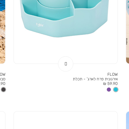
LOW
FLOW
אירגונית פרח לארג’ - תכלת
סבון
מחיר
מחי
90 ₪
59.90 ₪
מוצר
מוצר