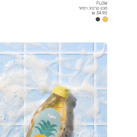
FLOW
סבון קרטיב רמזור
מחיר
34.90 ₪
מוצר