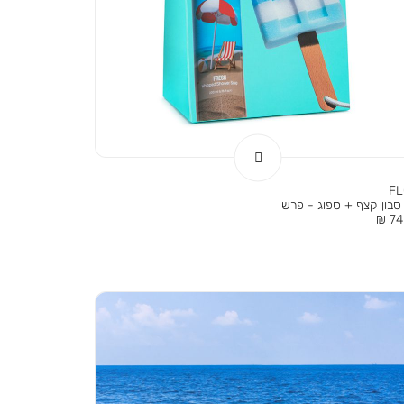
F
סבון קצף + ספוג - פרש
ר
74.