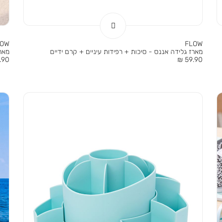
LOW
FLOW
מארז גלידה אננס - סיכות + רפידות עיניים + קרם ידיים
מאר
מחיר
מחי
90 ₪
59.90 ₪
מוצר
מוצר