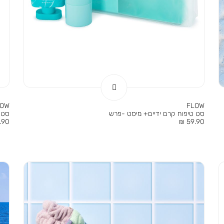
LOW
FLOW
סט טיפוח קרם ידיים+ מיסט -פרש
סט 
מחיר
מחי
90 ₪
59.90 ₪
מוצר
מוצר