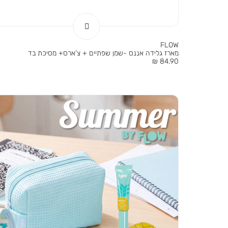
FLOW
מארז גלידה אננס -שמן שפתיים + צ’ארס+ מסיכת בד
מחיר
84.90 ₪
מוצר