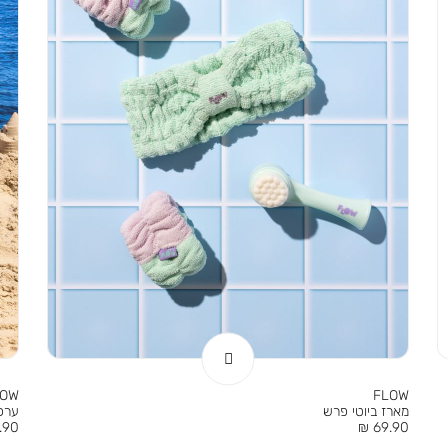
LOW
FLOW
מארז ביוטי פרש
ערכת
מחיר
מחי
90 ₪
69.90 ₪
מוצר
מוצר