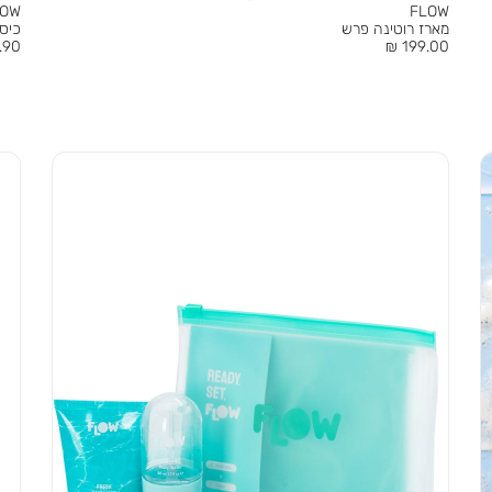
LOW
FLOW
מארז רוטינה פרש
כיסו
מחיר
מחי
90 ₪
199.00 ₪
מוצר
מוצר