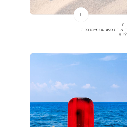
F
ז גלידה ספוג אננס+מדבקות
ר
19.