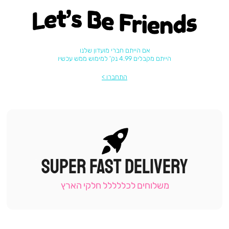
Let's be friends
אם הייתם חברי מועדון שלנו
הייתם מקבלים 4.99 נק' למימוש ממש עכשיו
התחברו
SUPER FAST DELIVERY
|
תומכי
מכירה
משלוחים לכללללל חלקי הארץ
-
עמוד
קטגוריה
(9)