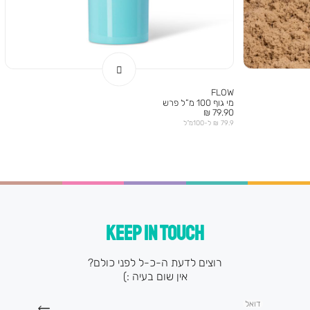
FLOW
מי גוף 100 מ”ל פרש
מחיר
79.90 ₪
מוצר
79.9 ₪ ל-100מ”ל
KEEP IN TOUCH
רוצים לדעת ה-כ-ל לפני כולם?
אין שום בעיה :)
דואל