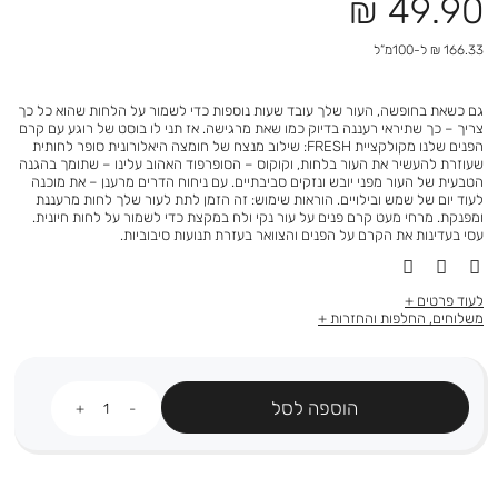
מחיר
49.90 ₪
מוצר
166.33 ₪ ל-100מ”ל
גם כשאת בחופשה, העור שלך עובד שעות נוספות כדי לשמור על הלחות שהוא כל כך
צריך – כך שתיראי רעננה בדיוק כמו שאת מרגישה. אז תני לו בוסט של רוגע עם קרם
הפנים שלנו מקולקציית FRESH: שילוב מנצח של חומצה היאלורונית סופר לחותית
שעוזרת להעשיר את העור בלחות, וקוקוס – הסופרפוד האהוב עלינו – שתומך בהגנה
הטבעית של העור מפני יובש ונזקים סביבתיים. עם ניחוח הדרים מרענן – את מוכנה
לעוד יום של שמש ובילויים. הוראות שימוש: זה הזמן לתת לעור שלך לחות מרעננת
ומפנקת. מרחי מעט קרם פנים על עור נקי ולח במקצת כדי לשמור על לחות חיונית.
עסי בעדינות את הקרם על הפנים והצוואר בעזרת תנועות סיבוביות.
לעוד פרטים
משלוחים, החלפות והחזרות
כמות
הוספה לסל