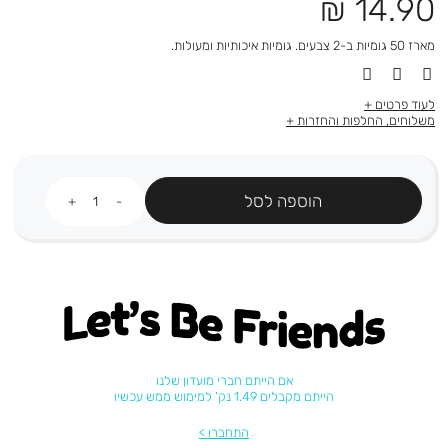
מחיר
14.90 ₪
מוצר
מארז 50 גומיות ב-2 צבעים. גומיות איכותיות ומעולות.
לעוד פרטים
משלוחים, החלפות והחזרות
כמות
הוספה לסל
Let's be friends
אם הייתם חברי מועדון שלנו
הייתם מקבלים 1.49 נק' למימוש ממש עכשיו
התחברו