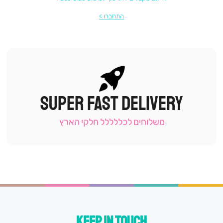
התחברו
SUPER FAST DELIVERY
|
תומכי
מכירה
משלוחים לכללללל חלקי הארץ
-
עמוד
קטגוריה
(9)
KEEP IN TOUCH