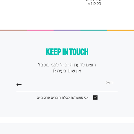
מחיר
119.90 ₪
מוצר
KEEP IN TOUCH
רוצים לדעת ה-כ-ל לפני כולם?
אין שום בעיה :)
דואל
אני מאשר/ת קבלת חומרים פרסומיים