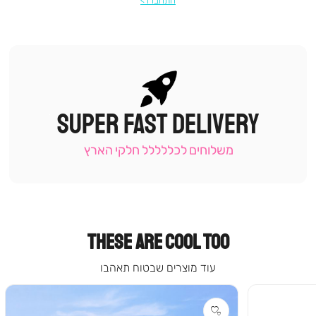
התחברו
SUPER FAST DELIVERY
|
תומכי
מכירה
משלוחים לכללללל חלקי הארץ
-
עמוד
קטגוריה
(9)
THESE ARE COOL TOO
עוד מוצרים שבטוח תאהבו