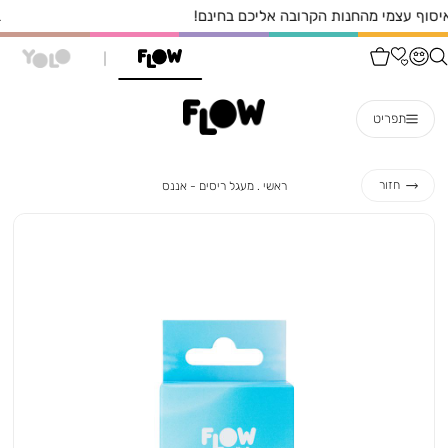
בקניה עד 249 שח משלוח בעלות 29 ש"ח
תפריט
ראשי
מעגל
חזור
ראשי
מעגל ריסים - אננס
ריסים
-
אננס