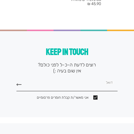
מחיר
45.90 ₪
מוצר
KEEP IN TOUCH
רוצים לדעת ה-כ-ל לפני כולם?
אין שום בעיה :)
דואל
אני מאשר/ת קבלת חומרים פרסומיים