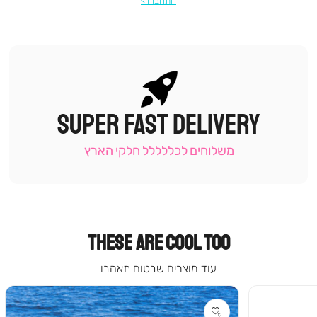
התחברו
SUPER FAST DELIVERY
|
תומכי
מכירה
משלוחים לכללללל חלקי הארץ
-
עמוד
קטגוריה
(9)
THESE ARE COOL TOO
עוד מוצרים שבטוח תאהבו