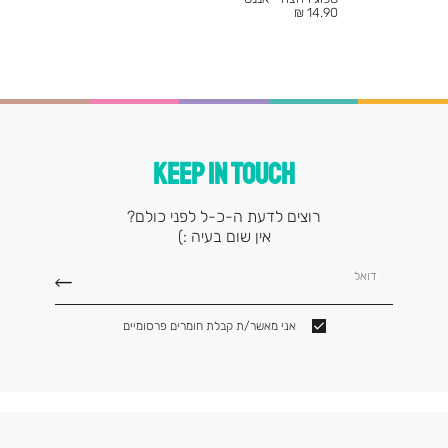
מחיר
14.90 ₪
מוצר
KEEP IN TOUCH
רוצים לדעת ה-כ-ל לפני כולם?
אין שום בעיה :)
דואל
אני מאשר/ת קבלת חומרים פרסומיים