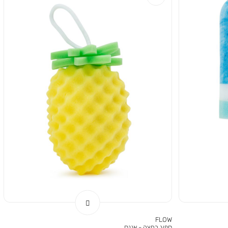
FLOW
ספוג רחצה - אננס