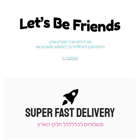
Let's be friends
אם הייתם חברי מועדון שלנו
הייתם מקבלים 9.99 נק' למימוש ממש עכשיו
התחברו
SUPER FAST DELIVERY
|
תומכי
מכירה
משלוחים לכללללל חלקי הארץ
-
עמוד
קטגוריה