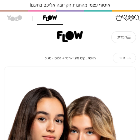
איסוף עצמי מהחנות הקרובה אליכם בחינם!
תפריט
ראשי
קיט
חזור
ראשי
קיט מיני ארנק+ גלוס -סגול
מיני
ארנק+
גלוס
-
סגול