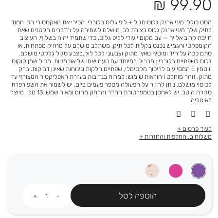
מחיר
99.90 ₪
מוצר
הסט כולל: מיני ארנק גלוס סגול + ליפ גלוס בלוברי. הכירי את האקססורי הכי חמוד
בתיק שלך מיני ארנק גלוס בצורת לב, מושלם לשמירה על הדברים הקטנים שאת
חייבת קרוב אלייך — עם מקום ייעודי לליפ גלוס, כדי שתמיד יהיה בשלוף. העיצוב
הקומפקטי והגמיש נכנס בקלות לכל תיק, משתלב מושלם על מחזיק מפתחות, או
סתם ככה על היד ומוסיף טאץ' מתוק וצבעוני לכל לוק.בצבע סגול גלקטי מושלם.
גלוס לשפתיים בלוברי : מבריק במיוחד עם טעם יאמי של אוכמניות. מכיל שמן קוקוס
וויטמין E המסייעים לריכוך מקסימלי, שפתיים חלקות ונינוחות שאינן דביקות. ברק
מתוק, זוהר מוחלט ! הוראות שימוש: למרוח בנדיבות בעזרת האפליקטור המצורף עד
לכיסוי מושלם. ניתן לחזור על הפעולה מספר פעמים ביום. יש לשמור את השפורפרת
סגורה היטב. יש לאחסן בטמפרטורת החדר והרחק מחום ומאור שמש. 13 מל . מיוצר
באיטליה
לעוד פרטים
משלוחים, החלפות והחזרות
כמות
הוספה לסל