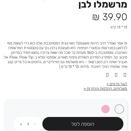
מרשמלו לבן
מחיר
39.90 ₪
מוצר
13 * 13 ס”מ
מי אמר שסדר חייב להיות משעמם? הארגונית המסתובבת שלנו כאן כדי לעשות סוף
לבלאגן במברשות ובמוצרי הטיפוח. היא מעוצבת בלבן נקי עם טקסטורת המרשמלו
האהובה, ומסתובבת ב-360 מעלות כך שכל מה שאת צריכה נמצא תמיד במרחק
סיבוב קל. הפתרון המדויק לשולחן טיפוח מאורגן, אסתטי ומלא ב-Flow. Flow Tip: אל
תגבילי אותה רק למברשות – היא מושלמת גם לאייליינרים, גלוסים או כל פריט קטן
אחר שתמיד הולך לאיבוד. מידות: 13 * 13 ס”מ |
לעוד פרטים
משלוחים, החלפות והחזרות
כמות
הוספה לסל