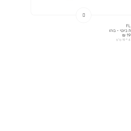
F
ביוטי - בוהו
ר
19.