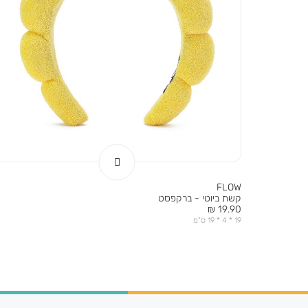
FLOW
קשת ביוטי - ברקפסט
מחיר
19.90 ₪
מוצר
19 * 4 * 19 ס”מ