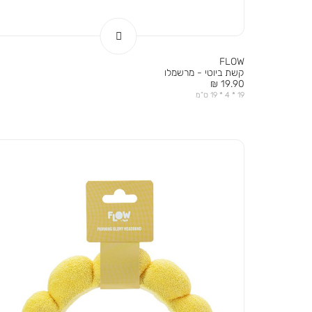
FLOW
קשת ביוטי - מרשמלו
מחיר
19.90 ₪
מוצר
19 * 4 * 19 ס”מ