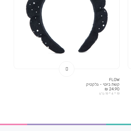
FLOW
קשת ביוטי - גלקטיק
מחיר
24.90 ₪
מוצר
19 * 4 * 19 ס”מ