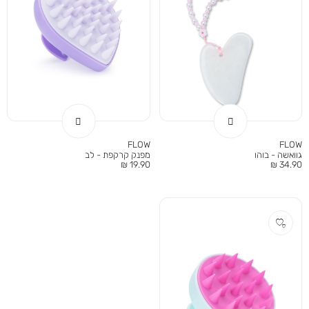
FLOW
FLOW
גוואשה - בוהו
מפנק קרקפת - לב
מחיר
מחיר
19.90 ₪
34.90 ₪
מוצר
מוצר