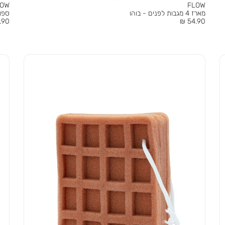
LOW
FLOW
מארז 4 מגבות לפנים - בוהו
ספו
מחיר
מחי
90 ₪
54.90 ₪
מוצר
מוצר