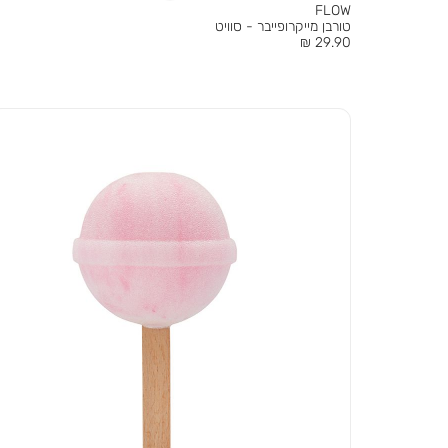
FLOW
טורבן מייקרופייבר - סוויט
מחיר
29.90 ₪
מוצר