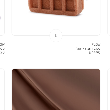
LOW
FLOW
ספוג רחצה - וופל
סט 
מחיר
מחי
90 ₪
14.90 ₪
מוצר
מוצר