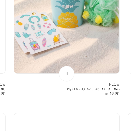
LOW
FLOW
מארז גלידה ספוג אננס+מדבקות
טורב
מחיר
מחי
90 ₪
19.90 ₪
מוצר
מוצר