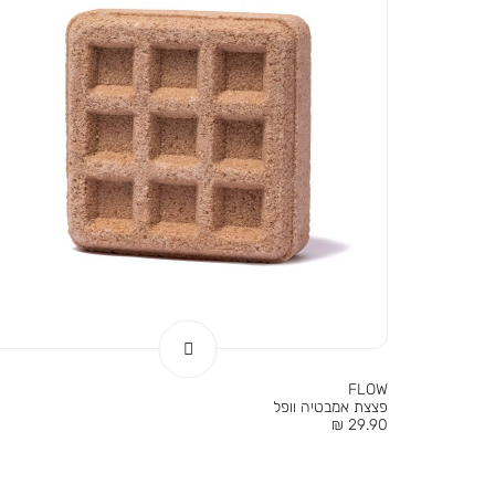
FLOW
פצצת אמבטיה וופל
מחיר
29.90 ₪
מוצר