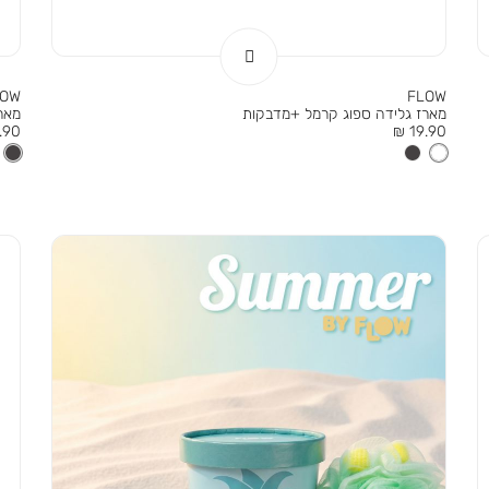
LOW
FLOW
מארז גלידה ספוג קרמל +מדבקות
מאר
מחיר
מחי
90 ₪
19.90 ₪
מוצר
מוצר