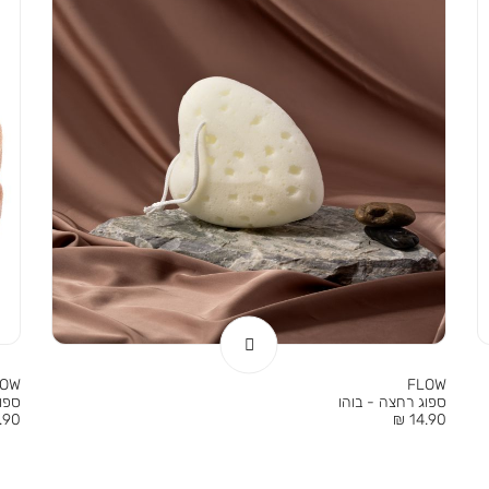
LOW
FLOW
ספוג רחצה - בוהו
ספו
מחיר
מחי
90 ₪
14.90 ₪
מוצר
מוצר