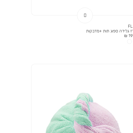
F
ז גלידה ספוג תות +מדבקות
ר
19.