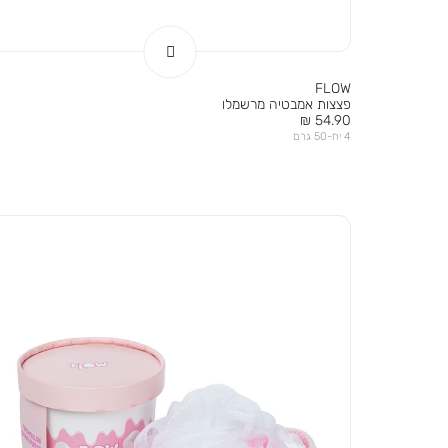
FLOW
פצצות אמבטיה מרשמלו
מחיר
54.90 ₪
מוצר
4 יח-50 גרם