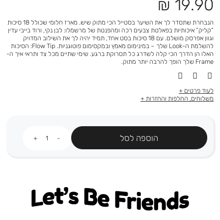
מחיר
19.90 ₪
מוצר
הנבחרת שתסדר לך את השיער בסטייל הכי מתוק שיש. מארז חלומי שכולל 18 סיכות
”קליק” איכותיות בפאלטת צבעים רכה ומהפנטת של מרשמלו: לבן נקי, ורוד בייבי עדין
וגוון אפרסק מושלם. עם 18 סיכות בסט אחד, תמיד יהיה לך את השילוב המדויק
להשלמת ה-Look שלך – במינימום מאמץ ובמקסימום פוטוגניות. Flow Tip: הסיכות
האלו הן הדרך הכי קלה לשדרג כל תסרוקת ברגע. שימי שתיים מכל צד ותראי איך ה-
Frame שלך הופך להרבה יותר מתוק.
לעוד פרטים
משלוחים, החלפות והחזרות
כמות
הוספה לסל
Let's be friends