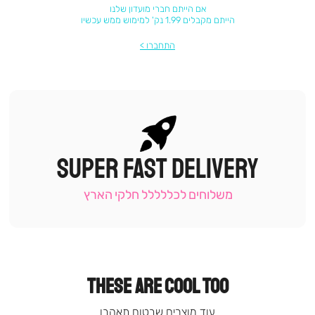
אם הייתם חברי מועדון שלנו
הייתם מקבלים 1.99 נק' למימוש ממש עכשיו
התחברו
SUPER FAST DELIVERY
|
תומכי
מכירה
משלוחים לכללללל חלקי הארץ
-
עמוד
קטגוריה
(9)
THESE ARE COOL TOO
עוד מוצרים שבטוח תאהבו