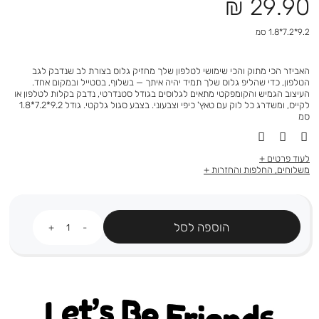
מחיר
29.90 ₪
מוצר
9.2*7.2*1.8 סמ
האביזר הכי מתוק והכי שימושי לטלפון שלך מחזיק גלוס בצורת לב שנדבק לגב
הטלפון, כדי שהליפ גלוס שלך תמיד יהיה איתך — בשלוף, בסטייל ובמקום אחד.
העיצוב הגמיש והקומפקטי מתאים לגלוסים בגודל סטנדרטי, נדבק בקלות לטלפון או
לקייס, ומשדרג כל לוק עם טאץ' כיפי וצבעוני. בצבע סגול גלקטי. גודל 9.2*7.2*1.8
סמ
לעוד פרטים
משלוחים, החלפות והחזרות
כמות
הוספה לסל
Let's be friends