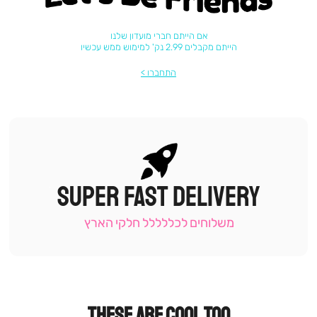
אם הייתם חברי מועדון שלנו
הייתם מקבלים 2.99 נק' למימוש ממש עכשיו
התחברו
SUPER FAST DELIVERY
|
תומכי
מכירה
משלוחים לכללללל חלקי הארץ
-
עמוד
קטגוריה
(9)
THESE ARE COOL TOO