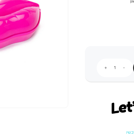
ון
כמות
Let