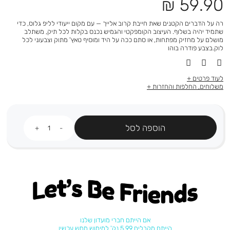
מחיר
59.90 ₪
מוצר
רה על הדברים הקטנים שאת חייבת קרוב אלייך — עם מקום ייעודי לליפ גלוס, כדי
שתמיד יהיה בשלוף. העיצוב הקומפקטי והגמיש נכנס בקלות לכל תיק, משתלב
מושלם על מחזיק מפתחות, או סתם ככה על היד ומוסיף טאץ' מתוק וצבעוני לכל
לוק.בצבע פודרה בוהו
לעוד פרטים
משלוחים, החלפות והחזרות
כמות
הוספה לסל
Let's be friends
אם הייתם חברי מועדון שלנו
הייתם מקבלים 5.99 נק' למימוש ממש עכשיו