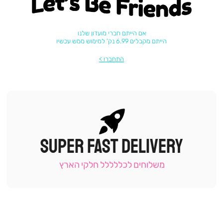
Let's be friends
אם הייתם חברי מועדון שלנו
הייתם מקבלים 6.99 נק' למימוש ממש עכשיו
התחברו
SUPER FAST DELIVERY
|
תומכי
מכירה
משלוחים לכללללל חלקי הארץ
-
עמוד
קטגוריה
(9)