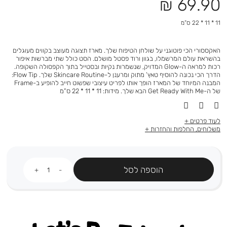
מחיר
69.90 ₪
מוצר
11 * 11 * 22 ס”מ
האקססורי הכי פוטוגני על שולחן הטיפוח שלך. מארז תצוגה מעוצב בקווים מעוגלים
בהשראת עולם המרשמלו, בגוון ורוד פסטל מושלם. הסט כולל שתי מברשות איפור
רכות למראה ה-Glow המדויק, שנשמרות נקיות ובסטייל בתוך הקפסולה השקופה.
הדרך הכי נכונה להוסיף טאץ’ מתוק ומרענן ל-Skincare Routine שלך. Flow Tip:
המבנה המיוחד של המארז הופך אותו לפריט עיצובי שפשוט חייב להופיע ב-Frame
של ה-Get Ready With Me הבא שלך. מידות: 11 * 11 * 22 ס”מ
לעוד פרטים
משלוחים, החלפות והחזרות
כמות
הוספה לסל