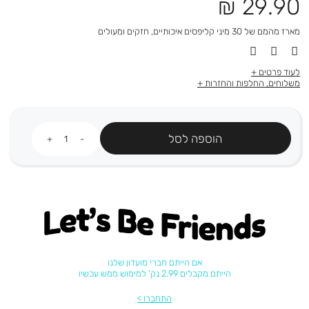
מחיר
29.90 ₪
מוצר
מארז מהמם של 30 מיני קליפסים איכותיים, חזקים ומעולים
לעוד פרטים
משלוחים, החלפות והחזרות
כמות
הוספה לסל
Let's be friends
אם הייתם חברי מועדון שלנו
הייתם מקבלים 2.99 נק' למימוש ממש עכשיו
התחברו