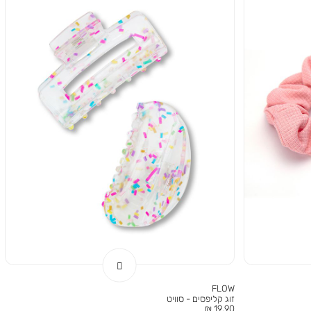
FLOW
זוג קליפסים - סוויט
מחיר
19.90 ₪