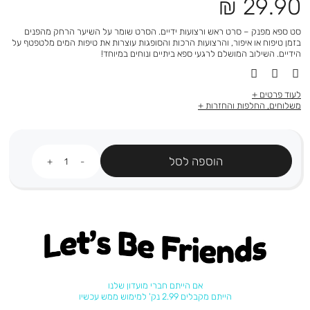
מחיר
29.90 ₪
מוצר
סט ספא מפנק – סרט ראש ורצועות ידיים. הסרט שומר על השיער הרחק מהפנים
בזמן טיפוח או איפור, והרצועות הרכות והסופגות עוצרות את טיפות המים מלטפטף על
הידיים. השילוב המושלם לרגעי ספא ביתיים ונוחים במיוחד!
לעוד פרטים
משלוחים, החלפות והחזרות
כמות
הוספה לסל
Let's be friends
אם הייתם חברי מועדון שלנו
הייתם מקבלים 2.99 נק' למימוש ממש עכשיו