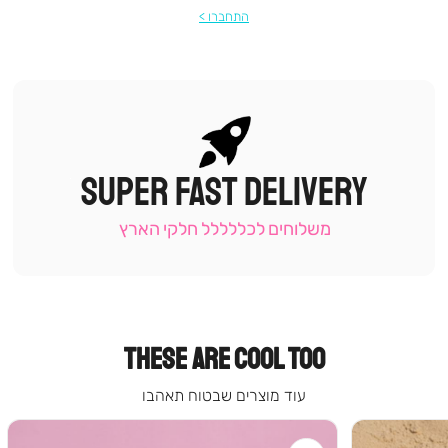
התחברו
SUPER FAST DELIVERY
|
תומכי
מכירה
משלוחים לכללללל חלקי הארץ
-
עמוד
קטגוריה
(9)
THESE ARE COOL TOO
עוד מוצרים שבטוח תאהבו