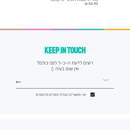
מחיר
54.90 ₪
מוצר
KEEP IN TOUCH
רוצים לדעת ה-כ-ל לפני כולם?
אין שום בעיה :)
דואל
אני מאשר/ת קבלת חומרים פרסומיים