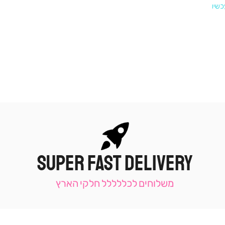
SUPER FAST DELIVERY
|
תומכי
מכירה
משלוחים לכללללל חלקי הארץ
-
עמוד
קטגוריה
(9)