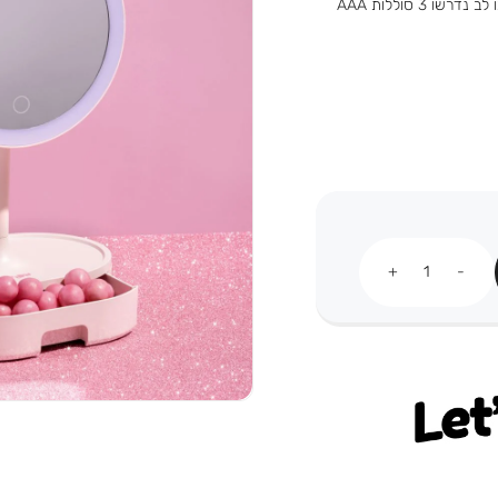
הטיפוח בצורה הכי פרקטית שיש. מידות: 12.5*18.5*32 ס”מ. שימו לב נדרשו 3 סוללות AAA
כמות
Let