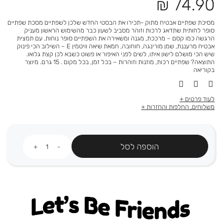
מחיר
74.90 ₪
מוצר
מסיכת שפתיים אבטיח מתוק -תכירו את הבסטי החדש שלכן לשפתיים מסכת שפתיים
סופר לחותית שתדאג לרכות וזוהר מסביב לשעון כבר מהשימוש הראשון מעניק
הרגשה כמו קסם – מרככת, מגנה ומשאירה את השפתיים סופר נוחות. עם תמצית
אבטיח מרעננת, שמן מורינגה, חוחובה, חמאת שיאה וויטמין E – השילוב הכי פינוק
שיש הכי מושלם לישון איתו, לשים לפני האיפור או פשוט כשבא לכן קצת גלואו.
התוצאה? שפתיים רכות, מוזנות וזוהרות – בכל זמן, בכל מקום . 15 גרם. מיוצר
בקוריאה
לעוד פרטים
משלוחים, החלפות והחזרות
כמות
הוספה לסל
Let's be friends