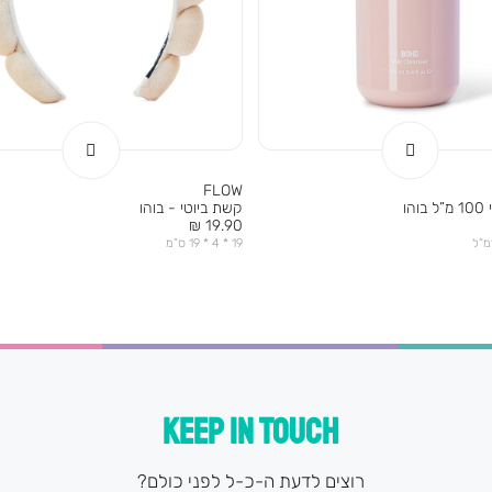
FLOW
הו
קשת ביוטי - בוהו
מחיר
19.90 ₪
מוצר
19 * 4 * 19 ס”מ
KEEP IN TOUCH
רוצים לדעת ה-כ-ל לפני כולם?