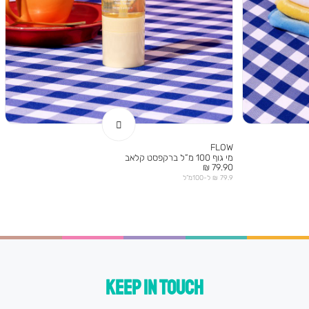
FLOW
מי גוף 100 מ”ל ברקפסט קלאב
מחיר
79.90 ₪
מוצר
79.9 ₪ ל-100מ”ל
KEEP IN TOUCH