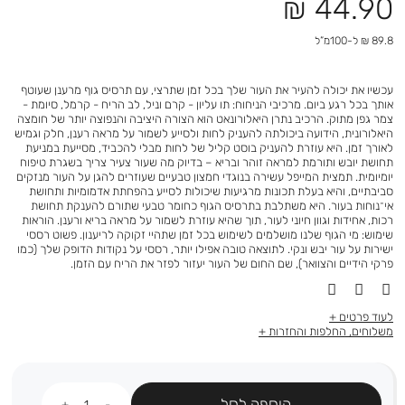
מחיר
44.90 ₪
מוצר
89.8 ₪ ל-100מ”ל
עכשיו את יכולה להעיר את העור שלך בכל זמן שתרצי, עם תרסיס גוף מרענן שעוטף
אותך בכל רגע ביום. מרכיבי הניחוח: תו עליון - קרם וניל, לב הריח - קרמל, סיומת -
צמר גפן מתוק. הרכיב נתרן היאלורונאט הוא הצורה היציבה והנפוצה יותר של חומצה
היאלורונית, הידועה ביכולתה להעניק לחות ולסייע לשמור על מראה רענן, חלק וגמיש
לאורך זמן. היא עוזרת להעניק בוסט קליל של לחות מבלי להכביד, מסייעת במניעת
תחושת יובש ותורמת למראה זוהר ובריא – בדיוק מה שעור צעיר צריך בשגרת טיפוח
יומיומית. תמצית המייפל עשירה בנוגדי חמצון טבעיים שעוזרים להגן על העור מנזקים
סביבתיים, והיא בעלת תכונות מרגיעות שיכולות לסייע בהפחתת אדמומיות ותחושת
אי־נוחות בעור. היא משתלבת בתרסיס הגוף כחומר טבעי שתורם להענקת תחושת
רכות, אחידות וגוון חיוני לעור, תוך שהיא עוזרת לשמור על מראה בריא ורענן. הוראות
שימוש: מי הגוף שלנו מושלמים לשימוש בכל זמן שתהיי זקוקה לריענון. פשוט רססי
ישירות על עור יבש ונקי. לתוצאה טובה אפילו יותר, רססי על נקודות הדופק שלך (כמו
פרקי הידיים והצוואר), שם החום של העור יעזור לפזר את הריח עם הזמן.
לעוד פרטים
משלוחים, החלפות והחזרות
כמות
הוספה לסל