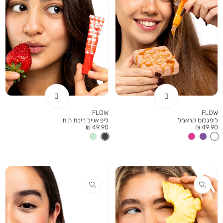
FLOW
FLOW
ליפגלוס קראמל
ליפ אוייל ריבת תות
מחיר
מחיר
49.90 ₪
49.90 ₪
מוצר
מוצר